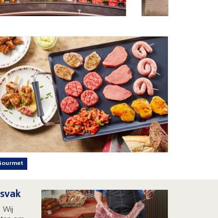
Gourmet
rsvak
. Wij