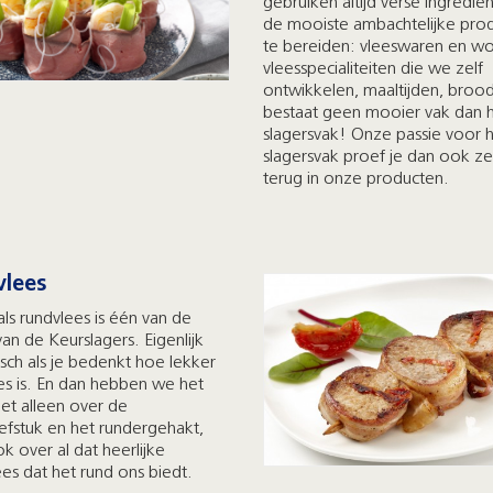
gebruiken altijd verse ingredi
de mooiste ambachtelijke pro
te bereiden: vleeswaren en wo
vleesspecialiteiten die we zelf
ontwikkelen, maaltijden, brood
bestaat geen mooier vak dan 
slagersvak! Onze passie voor 
slagersvak proef je dan ook z
terug in onze producten.
lees
ls rundvlees is één van de
van de Keurslagers. Eigenlijk
isch als je bedenkt hoe lekker
es is. En dan hebben we het
iet alleen over de
efstuk en het rundergehakt,
k over al dat heerlijke
ees dat het rund ons biedt.