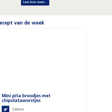
Lees hier meer...
ecept van de week
Mini pita broodjes met
chipolataworstjes
Varken