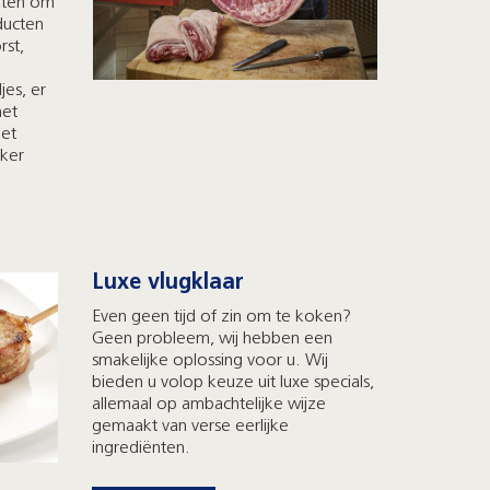
ënten om
ducten
rst,
jes, er
het
het
eker
Luxe vlugklaar
Even geen tijd of zin om te koken?
Geen probleem, wij hebben een
smakelijke oplossing voor u. Wij
bieden u volop keuze uit luxe specials,
allemaal op ambachtelijke wijze
gemaakt van verse eerlijke
ingrediënten.