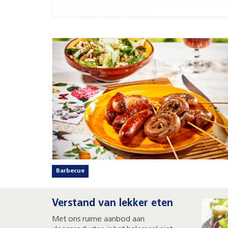
Barbecue
Verstand van lekker eten
Met ons ruime aanbod aan