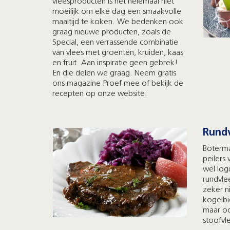
vleesproducten is het helemaal niet
moeilijk om elke dag een smaakvolle
maaltijd te koken. We bedenken ook
graag nieuwe producten, zoals de
Special, een verrassende combinatie
van vlees met groenten, kruiden, kaas
en fruit. Aan inspiratie geen gebrek!
En die delen we graag. Neem gratis
ons magazine Proef mee of bekijk de
recepten op onze website.
Rundv
Boterma
peilers 
wel log
rundvle
zeker n
kogelbi
maar oo
stoofvl