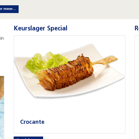
er meer...
Keurslager Special
R
in
Crocante