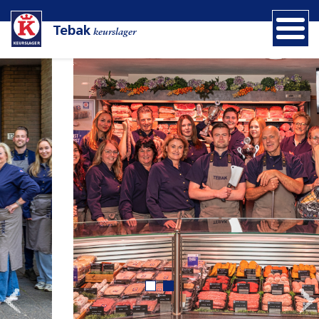
Tebak
keurslager