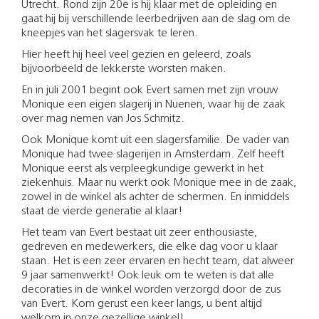
Utrecht. Rond zijn 20e is hij klaar met de opleiding en
gaat hij bij verschillende leerbedrijven aan de slag om de
kneepjes van het slagersvak te leren.
Hier heeft hij heel veel gezien en geleerd, zoals
bijvoorbeeld de lekkerste worsten maken.
En in juli 2001 begint ook Evert samen met zijn vrouw
Monique een eigen slagerij in Nuenen, waar hij de zaak
over mag nemen van Jos Schmitz.
Ook Monique komt uit een slagersfamilie. De vader van
Monique had twee slagerijen in Amsterdam. Zelf heeft
Monique eerst als verpleegkundige gewerkt in het
ziekenhuis. Maar nu werkt ook Monique mee in de zaak,
zowel in de winkel als achter de schermen. En inmiddels
staat de vierde generatie al klaar!
Het team van Evert bestaat uit zeer enthousiaste,
gedreven en medewerkers, die elke dag voor u klaar
staan. Het is een zeer ervaren en hecht team, dat alweer
9 jaar samenwerkt! Ook leuk om te weten is dat alle
decoraties in de winkel worden verzorgd door de zus
van Evert. Kom gerust een keer langs, u bent altijd
welkom in onze gezellige winkel!