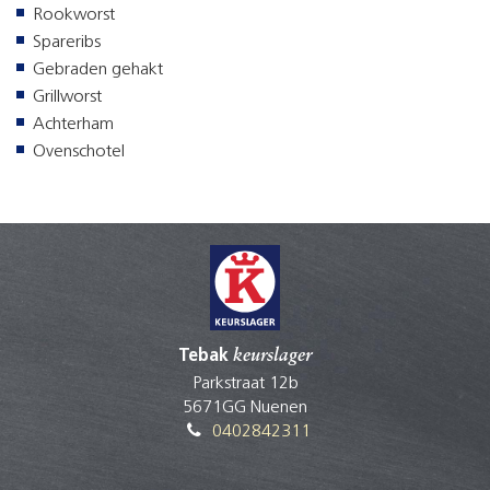
Rookworst
Spareribs
Gebraden gehakt
Grillworst
Achterham
Ovenschotel
Tebak
keurslager
Parkstraat 12b
5671GG Nuenen
0402842311