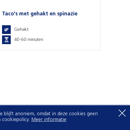
hakt en spinazie
Wrap met rosbief, pe
Parmezaanse kaas
Vleeswaren
ten
0-20 minuten
Openingstijden
maandag
08:30
-
18:00
dinsdag
08:30
-
18:00
woensdag
08:30
-
18:00
donderdag
08:30
-
18:00
vrijdag
08:30
-
18:00
Je blijft anoniem, omdat in deze cookies geen
zaterdag
08:00
-
17:00
 cookiepolicy.
Meer informatie
zondag
Gesloten