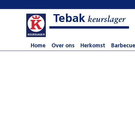
Tebak
keurslager
Home
Over ons
Herkomst
Barbecu
aaltijden
e dag vers bereid