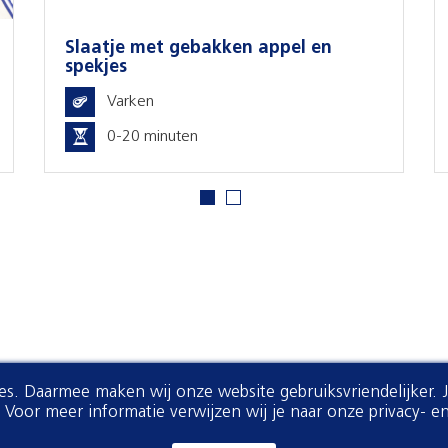
 met gebakken appel en
Taco's met ge
rken
Gehakt
0 minuten
40-60 minu
ies. Daarmee maken wij onze website gebruiksvriendelijker. 
oor meer informatie verwijzen wij je naar onze privacy- en