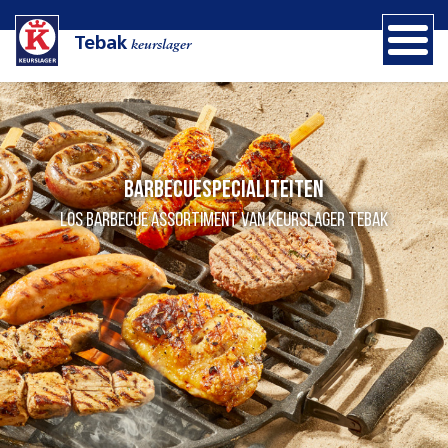
Tebak
keurslager
Barbecuespecialiteiten
Los barbecue assortiment van Keurslager Tebak