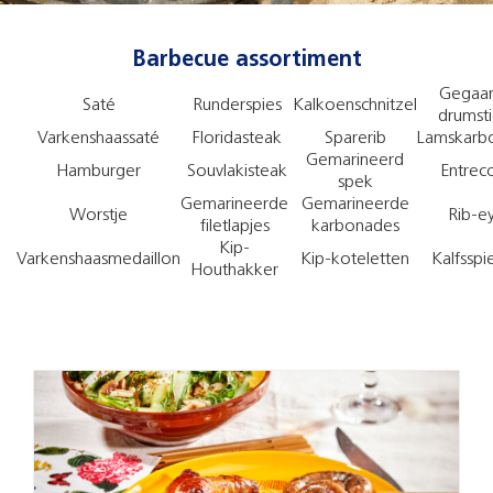
Barbecue assortiment
Gegaa
Saté
Runderspies
Kalkoenschnitzel
drumsti
Varkenshaassaté
Floridasteak
Sparerib
Lamskarb
Gemarineerd
Hamburger
Souvlakisteak
Entrec
spek
Gemarineerde
Gemarineerde
Worstje
Rib-e
filetlapjes
karbonades
Kip-
Varkenshaasmedaillon
Kip-koteletten
Kalfsspi
Houthakker