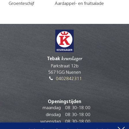
Groenteschijf
Aardappel- en fruitsalade
Tebak
keurslager
Parkstraat 12b
5671GG Nuenen
0402842311
Openingstijden
maandag
08:30
-
18:00
dinsdag
08:30
-
18:00
woensdag
08:30
-
18:00
donderdag
08:30
-
18:00