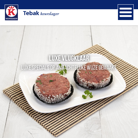
Tebak
keurslager
Luxe vlugklaar
Luxe specials op ambachtelijke wijze gemaakt