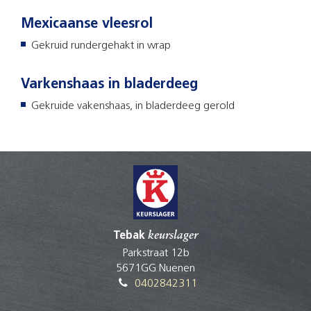
Mexicaanse vleesrol
Gekruid rundergehakt in wrap
Varkenshaas in bladerdeeg
Gekruide vakenshaas, in bladerdeeg gerold
Tebak
keurslager
Parkstraat 12b
5671GG Nuenen
0402842311