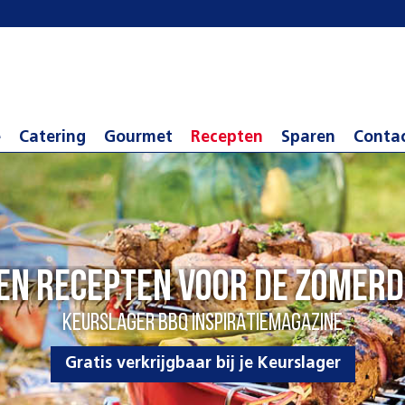
e
Catering
Gourmet
Recepten
Sparen
Conta
 en recepten voor de zomer
KEURSLAGER BBQ INSPIRATIEMAGAZINE
Gratis verkrijgbaar bij je Keurslager