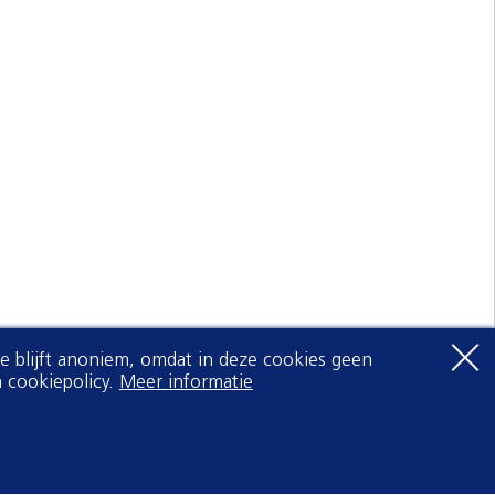
Je blijft anoniem, omdat in deze cookies geen
 cookiepolicy.
Meer informatie