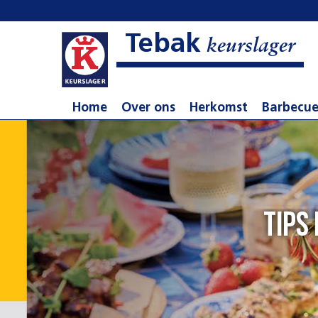
Tebak
keurslager
Home
Over ons
Herkomst
Barbecu
Tips