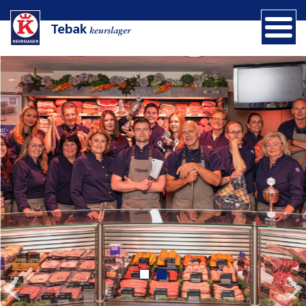
Tebak
keurslager