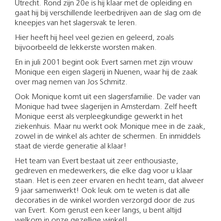
Utrecht. Rond zijn 20e is hij klaar met de opleiding en
gaat hij bij verschillende leerbedrijven aan de slag om de
kneepjes van het slagersvak te leren.
Hier heeft hij heel veel gezien en geleerd, zoals
bijvoorbeeld de lekkerste worsten maken.
En in juli 2001 begint ook Evert samen met zijn vrouw
Monique een eigen slagerij in Nuenen, waar hij de zaak
over mag nemen van Jos Schmitz.
Ook Monique komt uit een slagersfamilie. De vader van
Monique had twee slagerijen in Amsterdam. Zelf heeft
Monique eerst als verpleegkundige gewerkt in het
ziekenhuis. Maar nu werkt ook Monique mee in de zaak,
zowel in de winkel als achter de schermen. En inmiddels
staat de vierde generatie al klaar!
Het team van Evert bestaat uit zeer enthousiaste,
gedreven en medewerkers, die elke dag voor u klaar
staan. Het is een zeer ervaren en hecht team, dat alweer
9 jaar samenwerkt! Ook leuk om te weten is dat alle
decoraties in de winkel worden verzorgd door de zus
van Evert. Kom gerust een keer langs, u bent altijd
welkom in onze gezellige winkel!