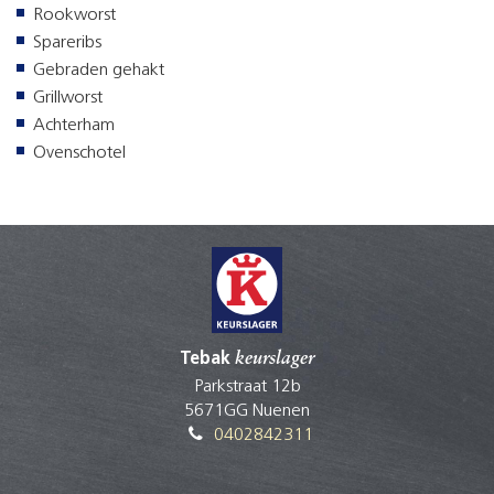
Rookworst
Spareribs
Gebraden gehakt
Grillworst
Achterham
Ovenschotel
Tebak
keurslager
Parkstraat 12b
5671GG Nuenen
0402842311