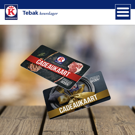
Tebak
keurslager