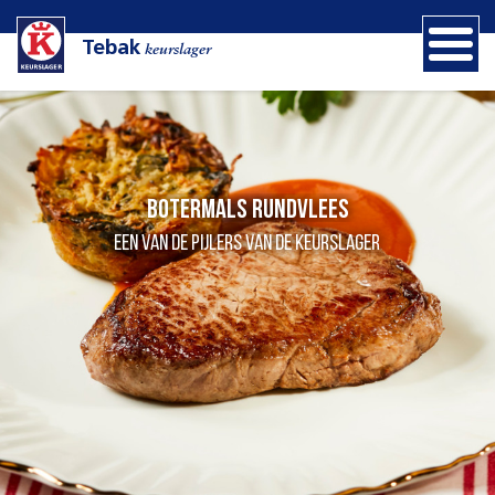
Tebak
keurslager
Botermals rundvlees
een van de pijlers van de Keurslager