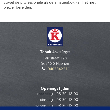
zowel de professionele als de amateurkok kan het met
plezier bereiden.
Tebak
keurslager
Parkstraat 12b
5671GG Nuenen
0402842311
Openingstijden
maandag
08:30
-
18:00
dinsdag
08:30
-
18:00
woensdag
08:30
-
18:00